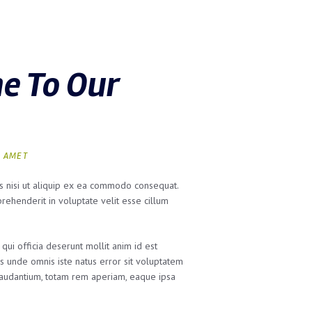
e To Our
T AMET
is nisi ut aliquip ex ea commodo consequat.
prehenderit in voluptate velit esse cillum
 qui officia deserunt mollit anim id est
is unde omnis iste natus error sit voluptatem
audantium, totam rem aperiam, eaque ipsa