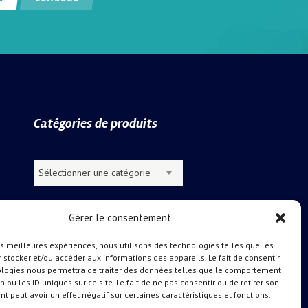
Catégories de produits
Sélectionner une catégorie
Gérer le consentement
les meilleures expériences, nous utilisons des technologies telles que les
 stocker et/ou accéder aux informations des appareils. Le fait de consentir
ologies nous permettra de traiter des données telles que le comportement
n ou les ID uniques sur ce site. Le fait de ne pas consentir ou de retirer son
 peut avoir un effet négatif sur certaines caractéristiques et fonctions.