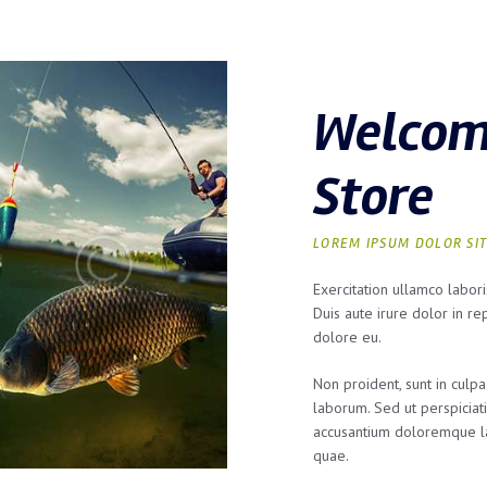
Welcom
Store
LOREM IPSUM DOLOR SI
Exercitation ullamco labor
Duis aute irure dolor in re
dolore eu.
Non proident, sunt in culpa
laborum. Sed ut perspiciat
accusantium doloremque l
quae.