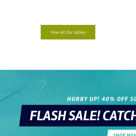
View All Our Gallery
HURRY UP! 40% OFF 
FLASH SALE! CATCH
SHOP NO