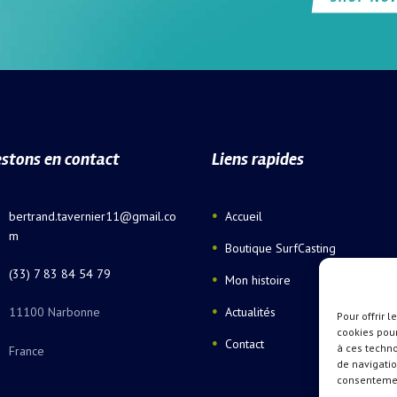
stons en contact
Liens rapides
bertrand.tavernier11@gmail.co
Accueil
m
Boutique SurfCasting
(33) 7 83 84 54 79
Mon histoire
11100 Narbonne
Actualités
Pour offrir 
cookies pour
Contact
à ces techn
France
de navigatio
consentement