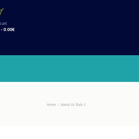
cart:
-
0.00€
Home
About Us Style 1