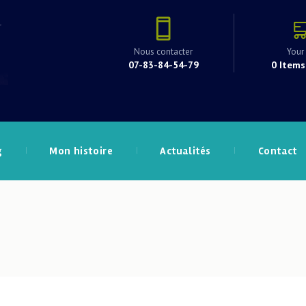
Nous contacter
Your 
07-83-84-54-79
0 Items
g
Mon histoire
Actualités
Contact