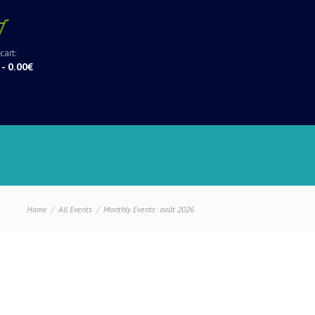
cart:
-
0.00€
Home
All Events
Monthly Events: août 2026