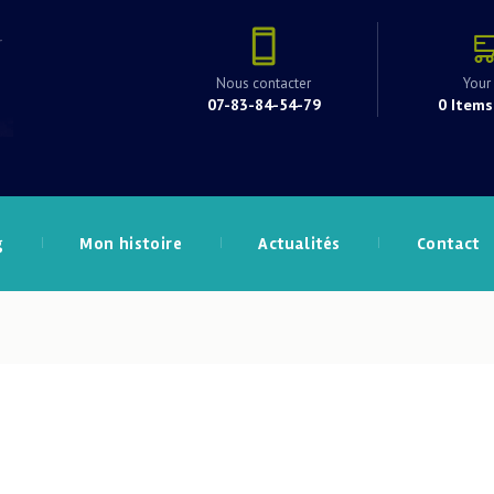
Nous contacter
Your 
07-83-84-54-79
0 Items
g
Mon histoire
Actualités
Contact