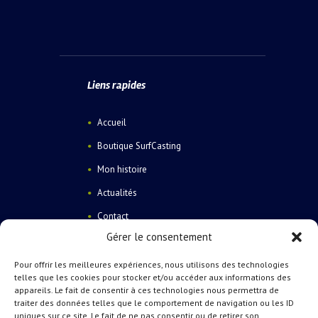
Liens rapides
Accueil
Boutique SurfCasting
Mon histoire
Actualités
Contact
Gérer le consentement
Pour offrir les meilleures expériences, nous utilisons des technologies
telles que les cookies pour stocker et/ou accéder aux informations des
appareils. Le fait de consentir à ces technologies nous permettra de
traiter des données telles que le comportement de navigation ou les ID
Catégories de produits
uniques sur ce site. Le fait de ne pas consentir ou de retirer son