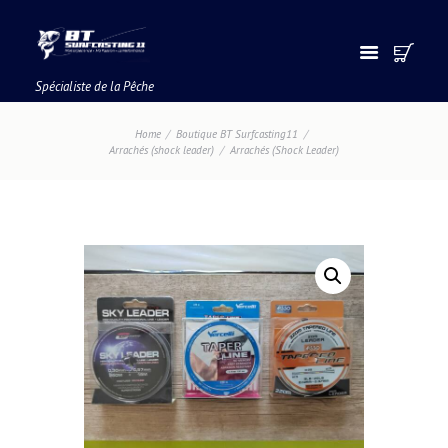
Spécialiste de la Pêche
Home
Boutique BT Surfcasting11
Arrachés (shock leader)
Arrachés (Shock Leader)