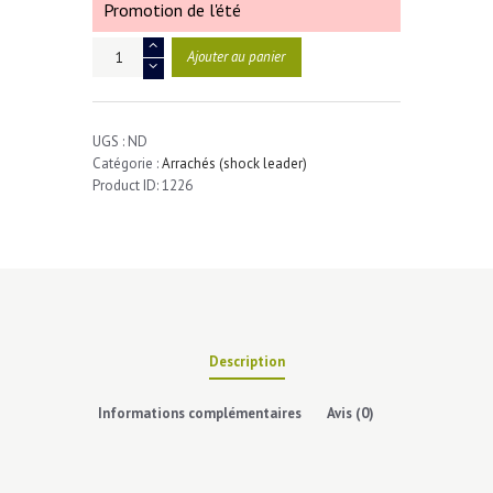
Promotion de l'été
quantité
Ajouter au panier
de
Arrachés
(Shock
Leader)
UGS :
ND
Catégorie :
Arrachés (shock leader)
Product ID:
1226
Description
Informations complémentaires
Avis (0)