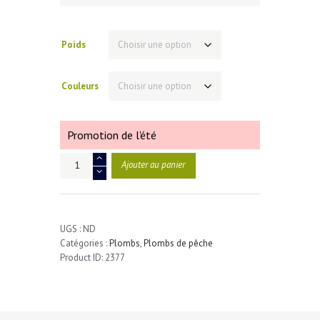
à
2.70€
Poids
Couleurs
Promotion de l'été
quantité
Ajouter au panier
de
*
Plombs
Sporteens.
UGS :
ND
Catégories :
Plombs
,
Plombs de pêche
Product ID:
2377