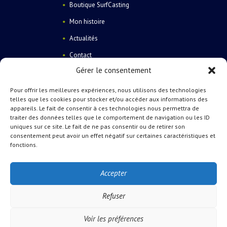
Boutique SurfCasting
Mon histoire
Actualités
Contact
Gérer le consentement
Pour offrir les meilleures expériences, nous utilisons des technologies
telles que les cookies pour stocker et/ou accéder aux informations des
appareils. Le fait de consentir à ces technologies nous permettra de
traiter des données telles que le comportement de navigation ou les ID
Catégories de produits
uniques sur ce site. Le fait de ne pas consentir ou de retirer son
consentement peut avoir un effet négatif sur certaines caractéristiques et
fonctions.
Plombs
×
Accepter
Refuser
BTsurfcasting
© 2026 Tous droits
réservés.
Conditions d'utilisation
et
Voir les préférences
politique de confidentialité