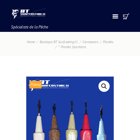
Spécialiste de la Pêche
Home
Boutique BT Surfcasting11
Carnassiers
Plombs
* Plombs Sporteens.
Promo
!