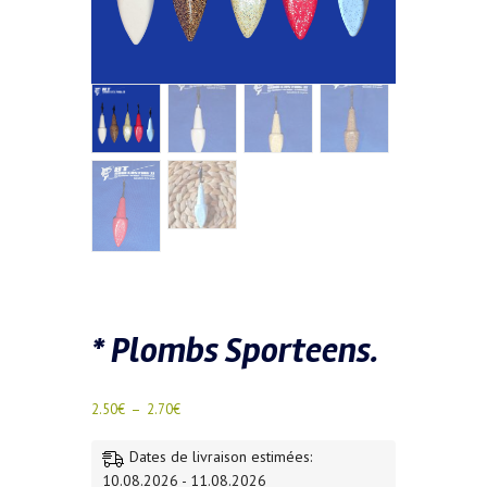
* Plombs Sporteens.
Plage
2.50
€
–
2.70
€
de
prix :
Dates de livraison estimées:
2.50€
10.08.2026 - 11.08.2026