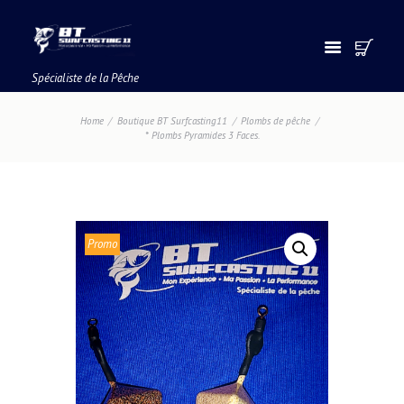
Spécialiste de la Pêche
Home
Boutique BT Surfcasting11
Plombs de pêche
* Plombs Pyramides 3 Faces.
Promo
!