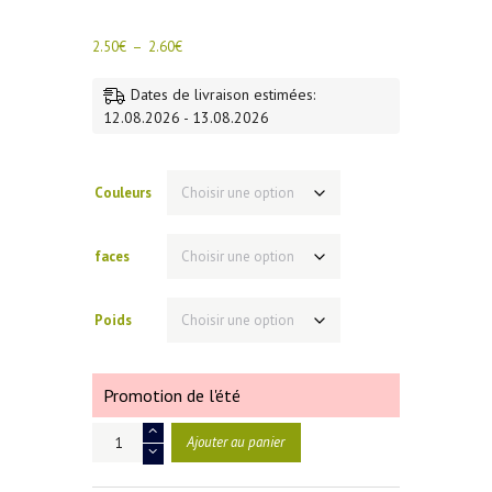
Plage
2.50
€
–
2.60
€
de
prix :
Dates de livraison estimées:
2.50€
12.08.2026 - 13.08.2026
à
2.60€
Couleurs
faces
Poids
Promotion de l'été
quantité
Ajouter au panier
de
*
Plombs
Pyramides