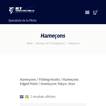
Spécialiste de la Pêche
Hameçons
Home
Boutique BT Surfcasting11
Hameçons
Hameçons / Fishing Hooks / Hameçons
Edged Point / Hameçons Tokyo-Wan
Trié
2 résultats affichés
du
plus