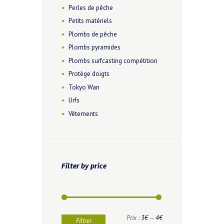
Perles de pêche
Petits matériels
Plombs de pêche
Plombs pyramides
Plombs surfcasting compétition
Protège doigts
Tokyo Wan
Urfs
Vêtements
Filter by price
Prix
Prix
Prix :
3€
—
4€
Filtrer
min
max