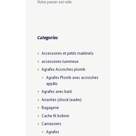
la
Votre panier est vide.
page
du
produit
Categories
Accessoires et petits matériels
accessoires lumineux
Agrafes Accroches plomb
Agrafes Plomb avec accroches
appâts
Agrafes avec baril
Arrachés (shock leader)
Bagagerie
Cache fil bobine
Carnassiers
Agrafes