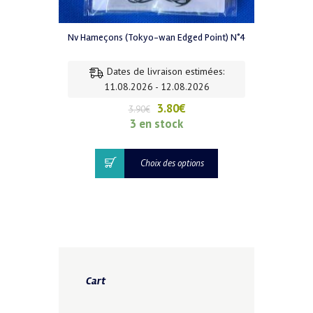
Nv Hameçons (Tokyo-wan Edged Point) N°4
Dates de livraison estimées:
11.08.2026 - 12.08.2026
Le
Le
3.80
€
3.90
€
prix
prix
3 en stock
initial
actuel
était :
est :
Ce
Choix des options
3.90€.
3.80€.
produit
a
plusieurs
variations.
Les
options
peuvent
être
Cart
choisies
sur