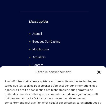
Liens rapides
Accueil
Boutique SurfCasting
Mon histoire
Actualités
Contact
Gérer le consentement
Pour offrir les meilleures expériences, nous utilisons des technologies
telles que les cookies pour stocker et/ou accéder aux informations des
appareils. Le fait de consentir à ces technologies nous permettra de
traiter des données telles que le comportement de navigation ou les ID
Catégories de produits
uniques sur ce site. Le fait de ne pas consentir ou de retirer son
consentement peut avoir un effet négatif sur certaines caractéristiques et