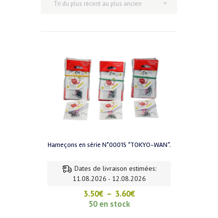
récent
au
plus
ancien
Hameçons en série N°0001S “TOKYO-WAN”.
Dates de livraison estimées:
11.08.2026 - 12.08.2026
Plage
3.50
€
–
3.60
€
de
50 en stock
prix :