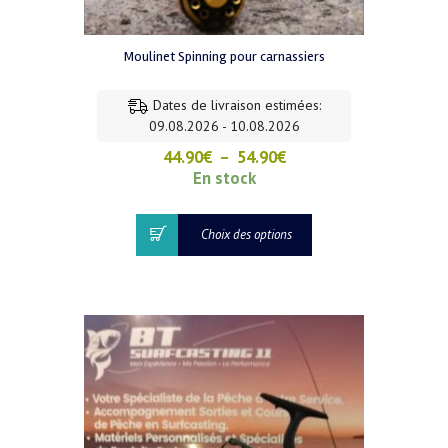
Moulinet Spinning pour carnassiers
Dates de livraison estimées:
09.08.2026 - 10.08.2026
Plage
44.90
€
–
54.90
€
de
En stock
prix :
44.90€
Ce
Choix des options
à
produit
54.90€
a
plusieurs
variations.
Les
options
peuvent
être
choisies
sur