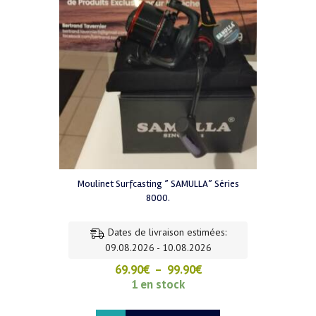
la
page
du
produit
Moulinet Surfcasting ” SAMULLA” Séries
8000.
Dates de livraison estimées:
09.08.2026 - 10.08.2026
Plage
69.90
€
–
99.90
€
de
1 en stock
prix :
69.90€