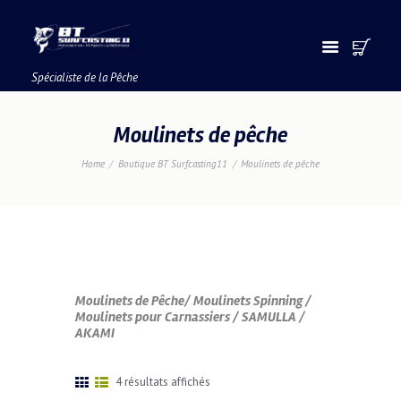
Spécialiste de la Pêche
Moulinets de pêche
Home
Boutique BT Surfcasting11
Moulinets de pêche
Moulinets de Pêche/ Moulinets Spinning /
Moulinets pour Carnassiers / SAMULLA /
AKAMI
Trié
4 résultats affichés
du