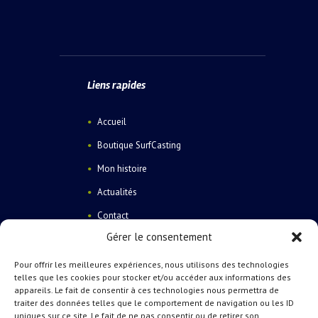
Liens rapides
Accueil
Boutique SurfCasting
Mon histoire
Actualités
Contact
Gérer le consentement
Pour offrir les meilleures expériences, nous utilisons des technologies
telles que les cookies pour stocker et/ou accéder aux informations des
appareils. Le fait de consentir à ces technologies nous permettra de
traiter des données telles que le comportement de navigation ou les ID
Catégories de produits
uniques sur ce site. Le fait de ne pas consentir ou de retirer son