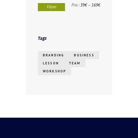
Prix
Prix
Prix :
39€
—
169€
Filtrer
min
max
Tags
BRANDING
BUSINESS
LESSON
TEAM
WORKSHOP