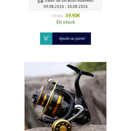
Dates de livraison estimées:
09.08.2026 - 10.08.2026
Le
Le
39.90
€
49.90
€
prix
prix
En stock
initial
actuel
était :
est :
Ajouter au panier
49.90€.
39.90€.